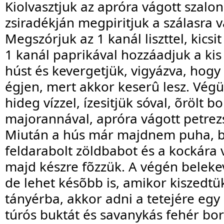
Kiolvasztjuk az apróra vágott szalon
zsiradékján megpiritjuk a szálasra 
Megszórjuk az 1 kanál liszttel, kicsit
1 kanál paprikával hozzáadjuk a ki
húst és kevergetjük, vigyázva, hogy
égjen, mert akkor keserû lesz. Végü
hideg vízzel, ízesitjük sóval, õrölt bo
majorannával, apróra vágott petrez
Miután a hús már majdnem puha, b
feldarabolt zöldbabot és a kockára
majd készre fõzzük. A végén belekeve
de lehet késõbb is, amikor kiszedtük
tányérba, akkor adni a tetejére egy
túrós buktát és savanykás fehér bort