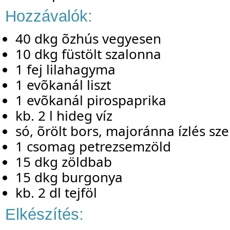
Hozzávalók:
40 dkg õzhús vegyesen
10 dkg füstölt szalonna
1 fej lilahagyma
1 evõkanál liszt
1 evõkanál pirospaprika
kb. 2 l hideg víz
só, õrölt bors, majoránna ízlés sze
1 csomag petrezsemzöld
15 dkg zöldbab
15 dkg burgonya
kb. 2 dl tejföl
Elkészítés: