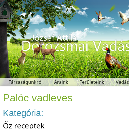
Társaságunkról
Áraink
Területeink
Vadás
Hasznos oldalak
Kapcsolat
Palóc vadleves
Kategória:
Őz receptek