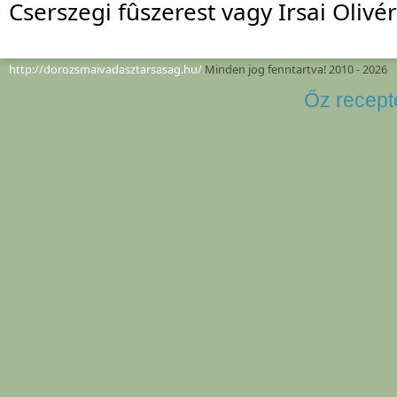
Cserszegi fûszerest vagy Irsai Olivér
http://dorozsmaivadasztarsasag.hu/
Minden jog fenntartva! 2010 - 2026
Őz recept