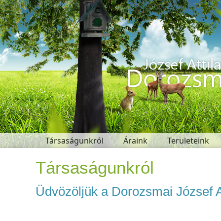
Társaságunkról
Áraink
Területeink
Társaságunkról
Üdvözöljük a Dorozsmai József A