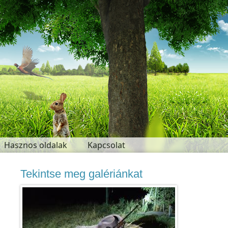
Hasznos oldalak
Kapcsolat
Tekintse meg
galériánkat