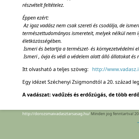
részvételt feltételez.
Éppen ezért:
Az igaz vadász nem csak szereti és csodálja, de ismeri
természettudományos ismereteit, melyek nélkül nem ig
életközösségében.
Ismeri és betartja a természet- és környezetvédelmi el
Ismeri , óvja és védi a védelem alatt álló állatokat és
Itt olvasható a teljes szöveg:
http://www.vadasz.i
Egy idézet Széchenyi Zsigmondtól a 20. század l
A vadászat: vadűzés és erdőzúgás, de több erd
http://dorozsmaivadasztarsasag.hu/
Minden jog fenntartva! 20