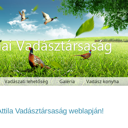
Vadászati lehetőség
Galéria
Vadász konyha
ttila Vadásztársaság weblapján!