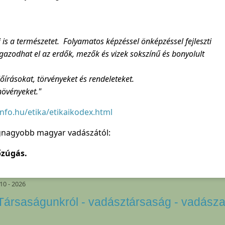
 is a természetet. Folyamatos képzéssel önképzéssel fejleszti
azodhat el az erdők, mezők és vizek sokszínű és bonyolult
őírásokat, törvényeket és rendeleteket.
 növényeket."
nfo.hu/etika/etikaikodex.html
egnagyobb magyar vadászától:
őzúgás.
10 - 2026
Társaságunkról - vadásztársaság - vadásza