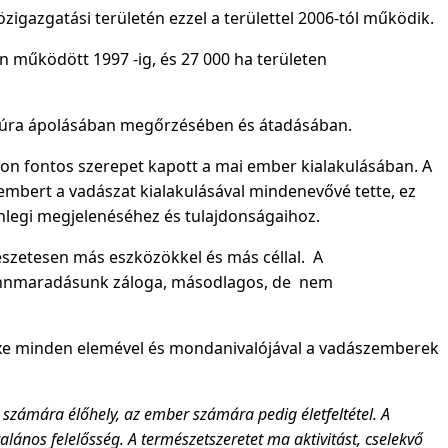
igazgatási területén ezzel a területtel 2006-tól működik.
n működött 1997 -ig, és 27 000 ha területen
ultúra ápolásában megőrzésében és átadásában.
yon fontos szerepet kapott a mai ember kialakulásában. A
embert a vadászat kialakulásával mindenevővé tette, ez
nlegi megjelenéséhez és tulajdonságaihoz.
észetesen más eszközökkel és más céllal. A
ennmaradásunk záloga, másodlagos, de nem
exe minden elemével és mondanivalójával a vadászemberek
számára élőhely, az ember számára pedig életfeltétel. A
talános felelősség. A természetszeretet ma aktivitást, cselekvő