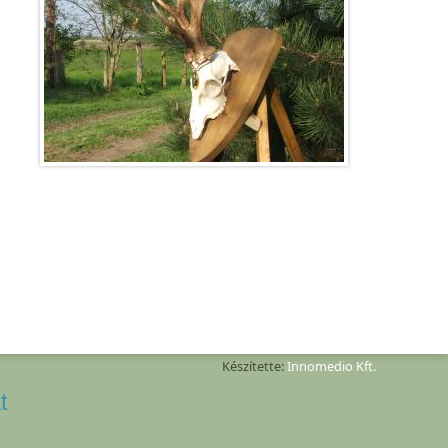
Készítette:
Innomedio Kft.
t