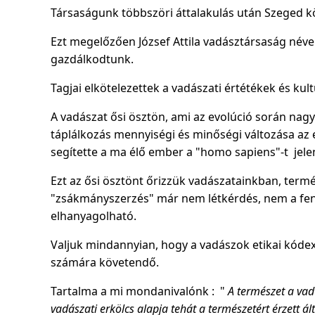
Társaságunk többszöri áttalakulás után Szeged köz
Ezt megelőzően József Attila vadásztársaság néve
gazdálkodtunk.
Tagjai elkötelezettek a vadászati értétékek és k
A vadászat ősi ösztön, ami az evolúció során nag
táplálkozás mennyiségi és minőségi változása az 
segítette a ma élő ember a "homo sapiens"-t jele
Ezt az ősi ösztönt őrizzük vadászatainkban, term
"zsákmányszerzés" már nem létkérdés, nem a f
elhanyagolható.
Valjuk mindannyian, hogy a vadászok etikai kód
számára követendő.
Tartalma a mi mondanivalónk : "
A természet a vad 
vadászati erkölcs alapja tehát a természetért érzett ál